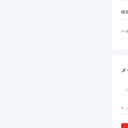
構
ハ
メ