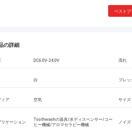
ベストプ
品の詳細
圧
流れ
DC6.0V-24.0V
白
プレッ
ディア
空気
サイズ
Toothwashの器具/水ディスペンサー/コー
プリケーション
ノイズ
ヒー機械/アロマセラピー機械