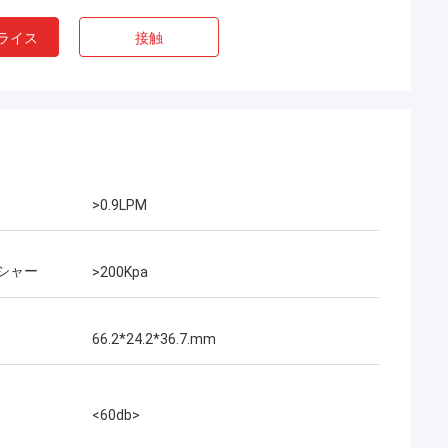
ライス
接触
>0.9LPM
シャー
>200Kpa
66.2*24.2*36.7.mm
<60db>