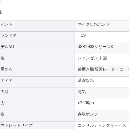
.
:
ポイント
マイクロ水ポンプ
ブランド名
TCS
モデルNO
JSB2438シリーズ3
産地
シェンゼン,中国
適用する
歯磨き機 酸素レーター コー
メディア
清潔な水
電力源
電気
圧力
>200Kpa
構造
弁膜ポンプ
アウトレットサイズ
コンサルティングサービス