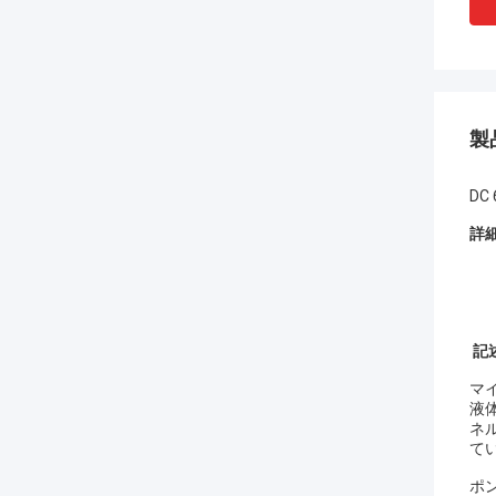
製
DC 
詳
記
マ
液
ネ
てい
ポ