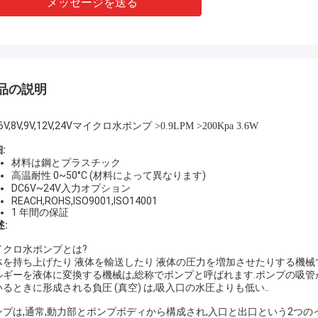
メッセージを送る
品の説明
6V,8V,9V,12V,24V
マイクロ水ポンプ >0.9LPM >200Kpa 3.6W
細
:
材料は鋼とプラスチック
高温耐性 0~50°C (材料によって異なります)
DC6V~24V入力オプション
REACH,ROHS,ISO9001,ISO14001
1 年間の保証
述:
イクロ水ポンプとは?
体を持ち上げたり 液体を輸送したり 液体の圧力を増加させたりする機械
ルギーを液体に変換する機械は,総称でポンプと呼ばれます.ポンプの吸管
るときに形成される負圧 (真空) は,吸入口の水圧よりも低い..
ンプは,通常,動力部とポンプボディから構成され,入口と出口という2つ