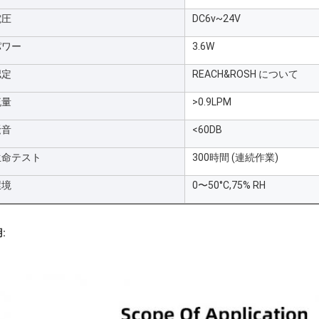
電圧
DC6v~24V
パワー
3.6W
認定
REACH&ROSH について
流量
>0.9LPM
騒音
<60DB
生命テスト
300時間 (連続作業)
環境
0〜50°C,75% RH
: