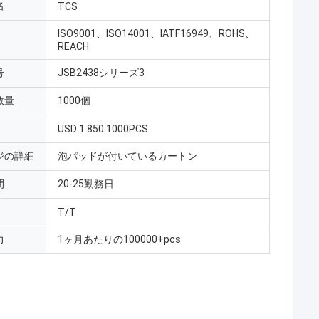
名
TCS
ISO9001、ISO14001、IATF16949、ROHS、
REACH
号
JSB2438シリーズ3
数量
1000個
USD 1.850 1000PCS
ジの詳細
泡パッドが付いているカートン
間
20-25勤務日
T/T
力
1ヶ月あたりの100000+pcs