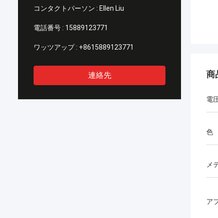
コンタクトパーソン :
Ellen Liu
電話番号 :
15889123771
ワッツアップ :
+8615889123771
商
連絡先
電
色
メ
ア